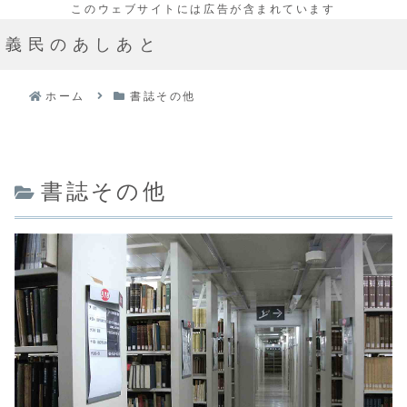
義民のあしあと
ホーム
書誌その他
書誌その他