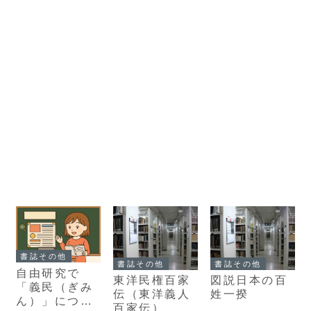
書誌その他
書誌その他
書誌その他
自由研究で
東洋民権百家
図説日本の百
「義民（ぎみ
伝（東洋義人
姓一揆
ん）」につい
百家伝）