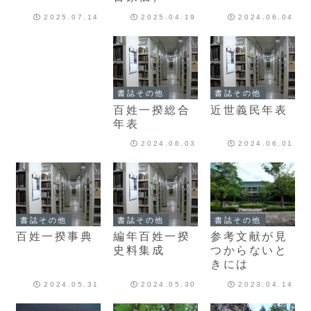
て調べよう
2025.07.14
2025.04.19
2024.06.04
書誌その他
書誌その他
百姓一揆総合
近世義民年表
年表
2024.06.03
2024.06.01
書誌その他
書誌その他
書誌その他
百姓一揆事典
編年百姓一揆
参考文献が見
史料集成
つからないと
きには
2024.05.31
2024.05.30
2023.04.14