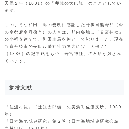
天保２年（1831）の「卯歳の大飢饉」のこととしてい
ます。
このような和田主馬の善政に感謝した丹後国熊野郡（今
の京都府京丹後市）の人々は、郡内各地に「若宮神社」
の小祠を建てて、和田主馬を神として祀りました。現在
も京丹後市の矢田八幡神社の境内には、天保７年
（1836）の紀年銘をもつ「若宮神社」の石塔が残され
ています。
参考文献
『佐濃村誌』（辻源太郎編 久美浜町佐濃支所、1959
年）
『日本海地域史研究』第２巻（日本海地域史研究会編
文献出版、1981年）