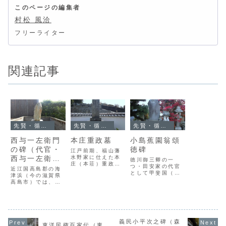
このページの編集者
村松 風洽
フリーライター
関連記事
先賢・循吏の史跡
先賢・循吏の史跡
先賢・循吏の史跡
西与一左衛門
本庄重政墓
小島蕉園翁頌
の碑（代官・
徳碑
江戸前期、福山藩
西与一左衛門
水野家に仕えた本
徳川御三卿の一
庄（本荘）重政
と海津浜の石
つ・田安家の代官
近江国高島郡の海
は、松永湾を干拓
として甲斐国（今
積）
津浜（今の滋賀県
して塩田を開き、
の山梨県）田中陣
高島市）では、高
昭和に至るまで地
屋に赴任した小島
波により宅地や道
域の主要産業とな
蕉園は、善政をも
路が冠水する被害
る製塩業の基礎を
って領民に慕わ
がしばしば生じて
築きました。延宝
れ、官を辞して後
いたことから、甲
４年（1676）に
は江戸で医者とし
府藩領の代官であ
亡くなった重政
て生計を立ててい
った西与一左衛門
義民小平次之碑（森
は、菩提寺の承天
東洋民権百家伝（東
ました。もとの領