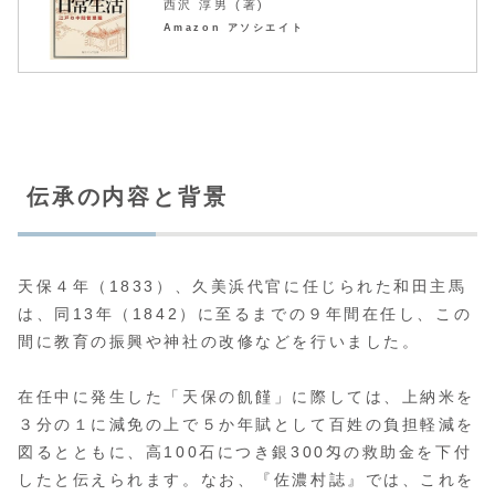
西沢 淳男 (著)
Amazon アソシエイト
伝承の内容と背景
天保４年（1833）、久美浜代官に任じられた和田主馬
は、同13年（1842）に至るまでの９年間在任し、この
間に教育の振興や神社の改修などを行いました。
在任中に発生した「天保の飢饉」に際しては、上納米を
３分の１に減免の上で５か年賦として百姓の負担軽減を
図るとともに、高100石につき銀300匁の救助金を下付
したと伝えられます。なお、『佐濃村誌』では、これを