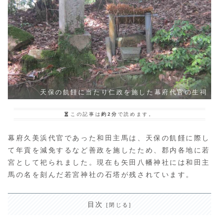
天保の飢饉に当たり仁政を施した幕府代官の生祠
この記事は
約2分
で読めます。
幕府久美浜代官であった和田主馬は、天保の飢饉に際し
て年貢を減免するなど善政を施したため、郡内各地に若
宮として祀られました。現在も矢田八幡神社には和田主
馬の名を刻んだ若宮神社の石塔が残されています。
目次