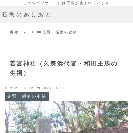
義民のあしあと
ホーム
先賢・循吏の史跡
若宮神社（久美浜代官・和田主馬の
生祠）
2025.05.12
2025.05.13
先賢・循吏の史跡