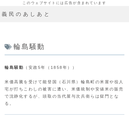
義民のあしあと
輪島騒動
輪島騒動
（安政5年（1858年））
米価高騰を受けて能登国（石川県）輪島町の米屋や役人
宅が打ちこわしの被害に遭い、米価統制や安値米の販売
で沈静化するが、頭取の当代屋与次兵衛らは獄門とな
る。