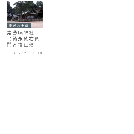
義民の史跡
素盞嗚神社
（徳永徳右衛
門と福山藩天
明一揆）
2023.05.10