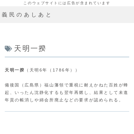
義民のあしあと
天明一揆
天明一揆
（天明6年（1786年））
備後国（広島県）福山藩領で重税に耐えかねた百姓が蜂
起、いったん沈静化するも翌年再燃し、結果として未進
年貢の帳消しや綿会所廃止などの要求が認められる。