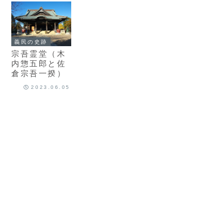
義民の史跡
宗吾霊堂（木
内惣五郎と佐
倉宗吾一揆）
2023.06.05