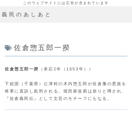
義民のあしあと
佐倉惣五郎一揆
佐倉惣五郎一揆
（承応2年（1653年））
下総国（千葉県）公津村の木内惣五郎が佐倉藩の悪政を
将軍に直訴し処刑される。堀田家改易は祟りと噂され、
『佐倉義民伝』として文芸のモチーフにもなる。