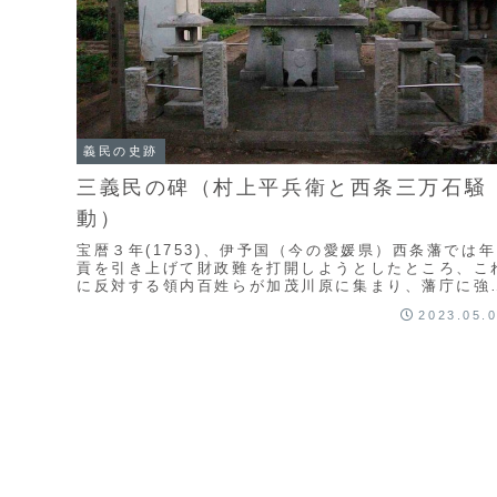
義民の史跡
三義民の碑（村上平兵衛と西条三万石騒
動）
宝暦３年(1753)、伊予国（今の愛媛県）西条藩では年
貢を引き上げて財政難を打開しようとしたところ、こ
に反対する領内百姓らが加茂川原に集まり、藩庁に強
を行いました。これを「西条三万石騒動」といいま...
2023.05.