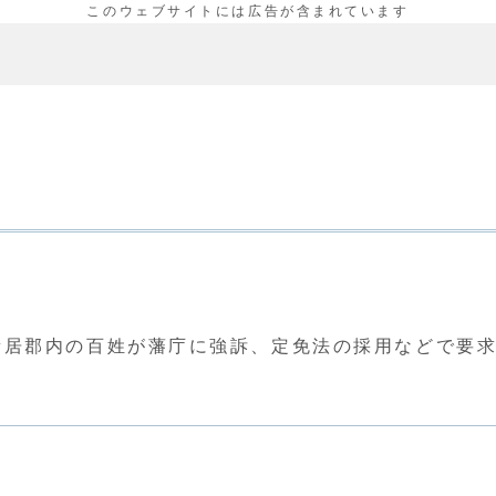
新居郡内の百姓が藩庁に強訴、定免法の採用などで要