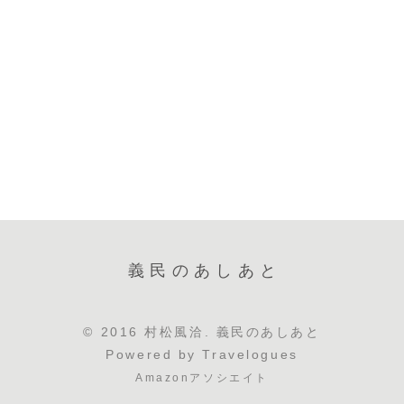
義民のあしあと
© 2016 村松風洽. 義民のあしあと
Powered by
Travelogues
Amazonアソシエイト