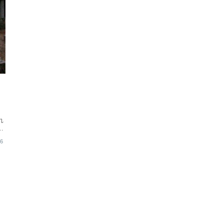
れ
訴
06