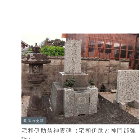
義民の史跡
宅和伊助翁神霊碑（宅和伊助と神門郡強