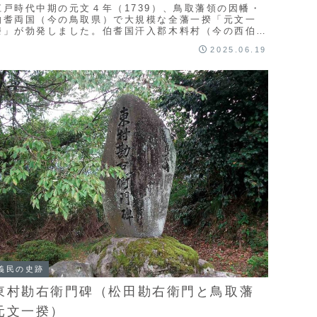
江戸時代中期の元文４年（1739）、鳥取藩領の因幡・
伯耆両国（今の鳥取県）で大規模な全藩一揆「元文一
揆」が勃発しました。伯耆国汗入郡木料村（今の西伯郡
名和町）の与七は、富農を襲い借銀を10年賦にする
2025.06.19
...
義民の史跡
東村勘右衛門碑（松田勘右衛門と鳥取藩
元文一揆）