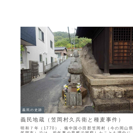
義民の史跡
義民地蔵（笠岡村久兵衛と種麦事件）
明和７年（1770）、備中国小田郡笠岡村（今の岡山
笠岡市）では、前年夏の旱魃で困窮したことを理由に