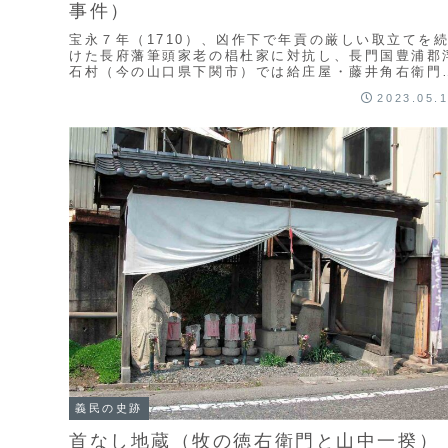
事件）
宝永７年（1710）、凶作下で年貢の厳しい取立てを
けた長府藩筆頭家老の椙杜家に対抗し、長門国豊浦郡
石村（今の山口県下関市）では給庄屋・藤井角右衛門
中心とする５人が幕府巡検使に年貢減免の直訴を行
2023.05.
い...
義民の史跡
首なし地蔵（牧の徳右衛門と山中一揆）