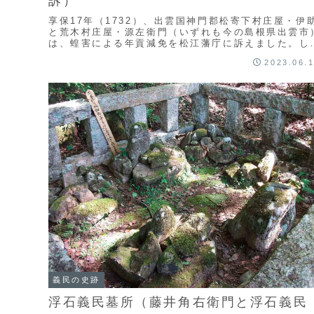
訴）
享保17年（1732）、出雲国神門郡松寄下村庄屋・伊
と荒木村庄屋・源左衛門（いずれも今の島根県出雲市
は、蝗害による年貢減免を松江藩庁に訴えました。し
し、検見のために出張してきた藩役人が到着するよ...
2023.06.
義民の史跡
浮石義民墓所（藤井角右衛門と浮石義民