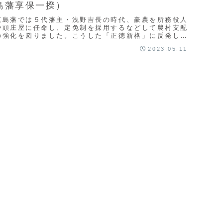
島藩享保一揆）
広島藩では５代藩主・浅野吉長の時代、豪農を所務役人
や頭庄屋に任命し、定免制を採用するなどして農村支配
の強化を図りました。こうした「正徳新格」に反発し、
享保３年（1718）には安芸・備後両国（おおむね今...
2023.05.11