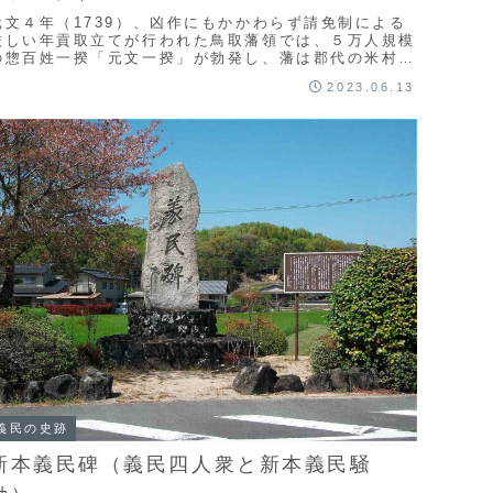
元文４年（1739）、凶作にもかかわらず請免制による
厳しい年貢取立てが行われた鳥取藩領では、５万人規模
の惣百姓一揆「元文一揆」が勃発し、藩は郡代の米村所
平を御役御免にするなどして事態の収拾を図りまし
2023.06.13
...
義民の史跡
新本義民碑（義民四人衆と新本義民騒