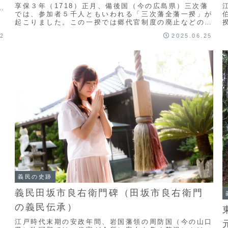
享保３年（1718）正月、備後国（今の広島県）三次藩
よ
では、参加者５千人ともいわれる「三次藩全藩一揆」が
起こりました。この一揆では郷代官制度の廃止などの成
果が得られたものの、12月になると頭取の処罰がは...
02
2025.06.25
よ
義民の史跡
義民田坂市良右衛門碑（田坂市良右衛門
の義民伝承）
江戸時代末期の安政年間、岩国藩領の周防国（今の山口