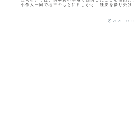
小作人一同で地主のもとに押しかけ、種麦を借り受け
うとする騒動が起こりました。事前の寄合で天神山
に...
2025.07.