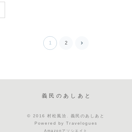
1
2
次
へ
義民のあしあと
© 2016 村松風洽. 義民のあしあと
Powered by
Travelogues
Amazonアソシエイト