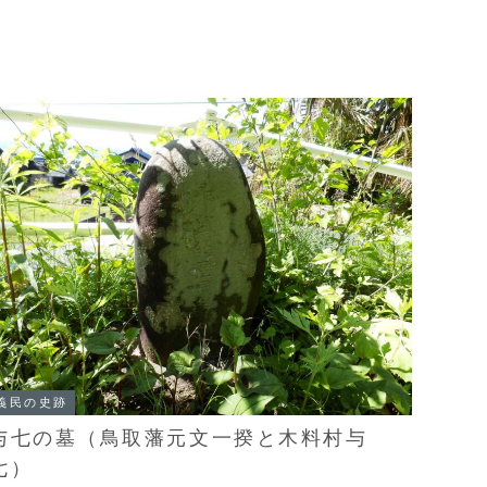
義民の史跡
与七の墓（鳥取藩元文一揆と木料村与
七）