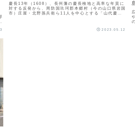
慶長13年（1608）、長州藩の慶長検地と高率な年貢に
対する反発から、周防国玖珂郡本郷村（今の山口県岩国
続
市）庄屋・北野孫兵衛ら11人を中心とする「山代慶長
浮
一揆」が起こり、年貢は引き下げられたものの、1...
を
13
2023.05.12