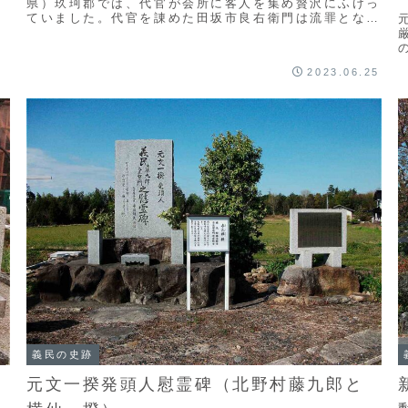
県）玖珂郡では、代官が会所に客人を集め贅沢にふけっ
ていました。代官を諌めた田坂市良右衛門は流罪となり
ますが、村民が家老に訴え出たため釈放されました。
後...
2023.06.25
た
義民の史跡
元文一揆発頭人慰霊碑（北野村藤九郎と