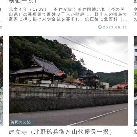
横仙一揆）
助
元文４年（1739）、不作が続く美作国勝北郡（今の岡
）
山県）の幕府領で百姓３千人が蜂起し、野非人の扮装で
か
富家に押し掛け米や金銭を要求し、鎮圧後に北野村（今
の勝田郡奈義町）藤九郎・与三右衛門が死罪となり
12
2023.06.11
ま...
人
義民の史跡
建立寺（北野孫兵衛と山代慶長一揆）