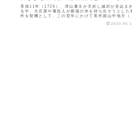
享保11年（1726）、津山藩主が夭折し減封が見込ま
る中、大庄屋や藩役⼈が郷蔵の米を持ち出そうとした
件を契機として、この翌年にかけて美作国山中地方（
の岡山県北部）で４千⼈規模の惣百姓一揆「山中一...
2023.05.