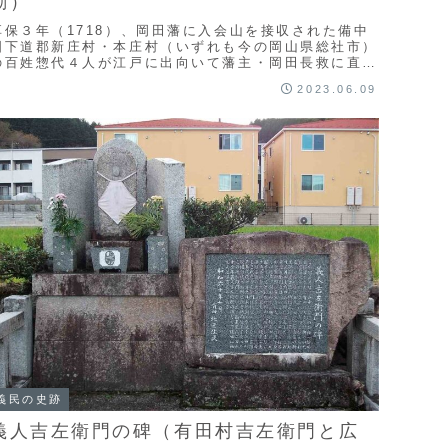
動）
享保３年（1718）、岡田藩に入会山を接収された備中
国下道郡新庄村・本庄村（いずれも今の岡山県総社市）
の百姓惣代４人が江戸に出向いて藩主・岡田長救に直訴
し、入会地の藩有化と賦役は解消されたものの、４
2023.06.09
...
義民の史跡
義人吉左衛門の碑（有田村吉左衛門と広