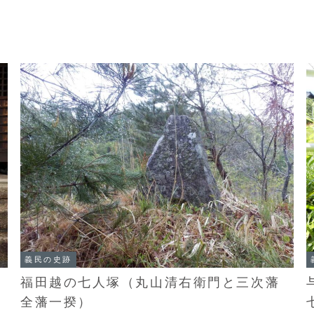
義民の史跡
福田越の七人塚（丸山清右衛門と三次藩
全藩一揆）
県
、