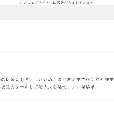
の切替えを強行したため、磯部村名主で磯部神社神主
の後態度を一変して清太夫を処刑。／戸塚騒動