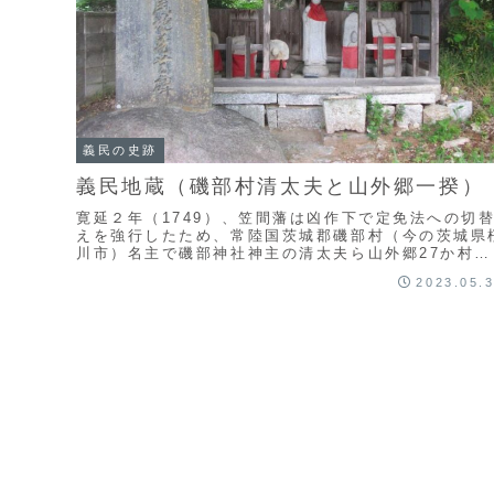
義民の史跡
義民地蔵（磯部村清太夫と山外郷一揆）
寛延２年（1749）、笠間藩は凶作下で定免法への切
えを強行したため、常陸国茨城郡磯部村（今の茨城県
川市）名主で磯部神社神主の清太夫ら山外郷27か村１
千人が笠間城下で強訴に及びました。藩は一旦は要
2023.05.
求...