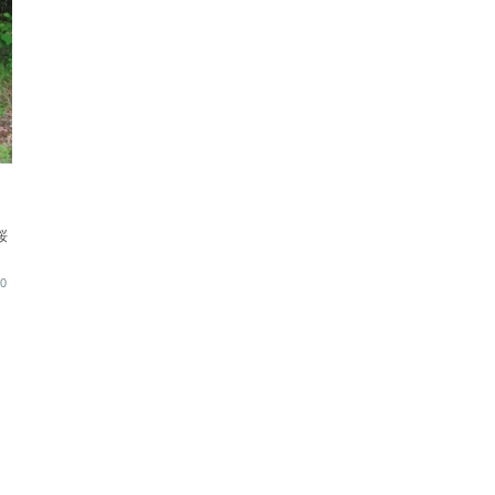
替
桜
30