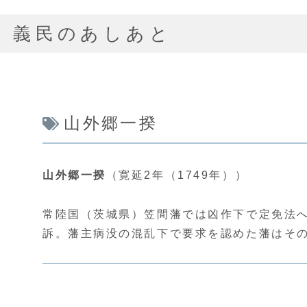
義民のあしあと
山外郷一揆
山外郷一揆
（寛延2年（1749年））
常陸国（茨城県）笠間藩では凶作下で定免法へ
訴。藩主病没の混乱下で要求を認めた藩はそ