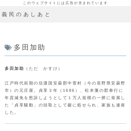
義民のあしあと
多田加助
多田加助
（
ただ かすけ
）
江戸時代前期の信濃国安曇郡中萱村（今の長野県安曇野
市）の元庄屋。貞享３年（1686）、松本藩の郡奉行に
年貢減免を愁訴しようとして１万人規模の一揆に発展し
た「貞享騒動」の頭取として磔に処せられ、家族も連座
した。