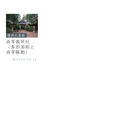
義民の史跡
貞享義民社
（多田加助と
貞享騒動）
2023.05.16