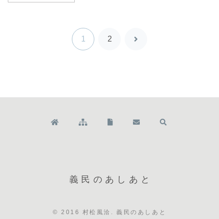
1
2
次
へ
義民のあしあと
© 2016 村松風洽. 義民のあしあと