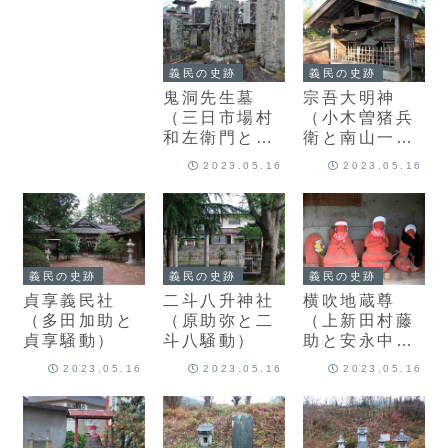
義民の史跡
義民の史跡
鬼洞先生墓
宗吾大明神
（三日市場村
（小木曽猪兵
和左衛門と赤
衛と南山一
蓑騒動）
揆）
2023.05.16
2023.05.16
義民の史跡
義民の史跡
義民の史跡
貞享義民社
二斗八升神社
横吹地蔵尊
（多田加助と
（原助弥と二
（上新田村藤
貞享騒動）
斗八騒動）
助と安永中野
騒動）
2023.05.16
2023.05.16
2023.05.16