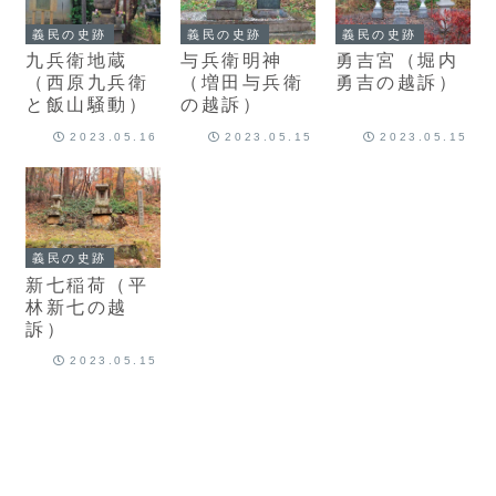
義民の史跡
義民の史跡
義民の史跡
九兵衛地蔵
与兵衛明神
勇吉宮（堀内
（西原九兵衛
（増田与兵衛
勇吉の越訴）
と飯山騒動）
の越訴）
2023.05.16
2023.05.15
2023.05.15
義民の史跡
新七稲荷（平
林新七の越
訴）
2023.05.15